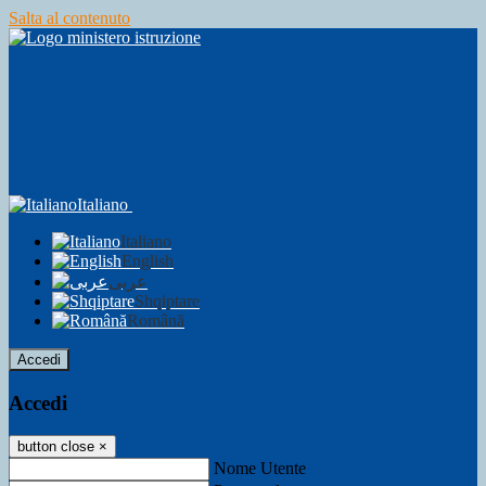
Salta al contenuto
Italiano
Italiano
English
عربى
Shqiptare
Română
Accedi
Accedi
button close
×
Nome Utente