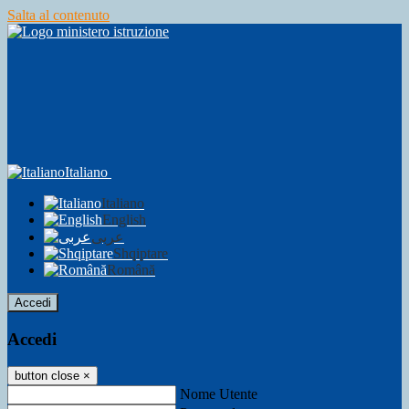
Salta al contenuto
Italiano
Italiano
English
عربى
Shqiptare
Română
Accedi
Accedi
button close
×
Nome Utente