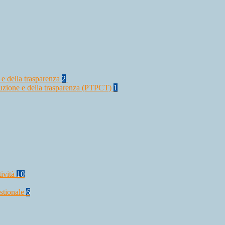
 e della trasparenza
2
rruzione e della trasparenza (PTPCT)
1
tività
10
stionale
6