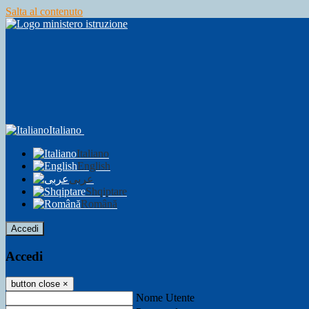
Salta al contenuto
Italiano
Italiano
English
عربى
Shqiptare
Română
Accedi
Accedi
button close
×
Nome Utente