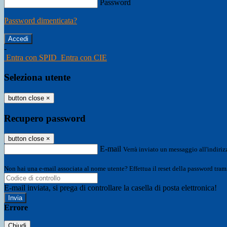
Password
Password dimenticata?
-
Entra con SPID
Entra con CIE
Seleziona utente
button close
×
Recupero password
button close
×
E-mail
Verrà inviato un messaggio all'indirizz
Non hai una e-mail associata al nome utente? Effettua il reset della password tram
E-mail inviata, si prega di controllare la casella di posta elettronica!
Errore
Chiudi