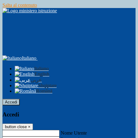
Salta al contenuto
Italiano
Italiano
English
عربى
Shqiptare
Română
Accedi
Accedi
button close
×
Nome Utente