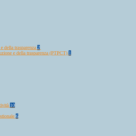
 e della trasparenza
2
rruzione e della trasparenza (PTPCT)
1
tività
10
stionale
6