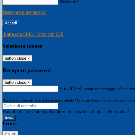
Password
Password dimenticata?
-
Entra con SPID
Entra con CIE
Seleziona utente
button close
×
Recupero password
button close
×
E-mail
Verrà inviato un messaggio all'indirizz
Non hai una e-mail associata al nome utente? Effettua il reset della password tram
E-mail inviata, si prega di controllare la casella di posta elettronica!
Errore
Chiudi