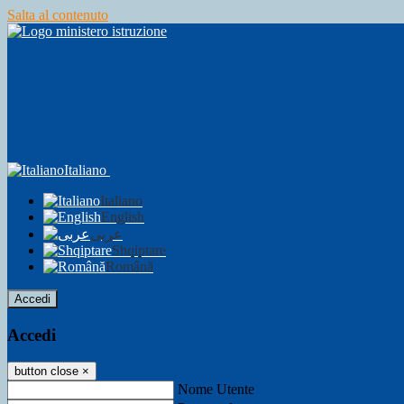
Salta al contenuto
Italiano
Italiano
English
عربى
Shqiptare
Română
Accedi
Accedi
button close
×
Nome Utente