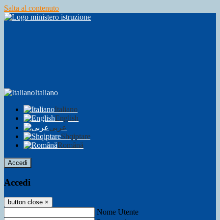
Salta al contenuto
Italiano
Italiano
English
عربى
Shqiptare
Română
Accedi
Accedi
button close
×
Nome Utente