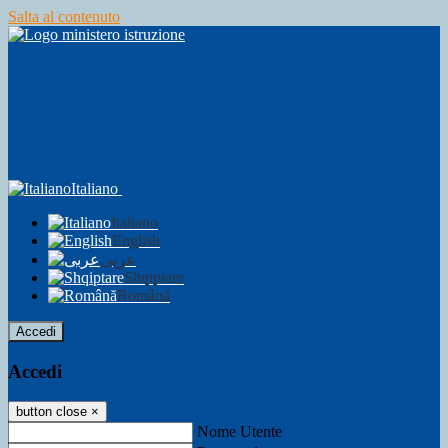
Salta al contenuto
Italiano
Italiano
English
عربى
Shqiptare
Română
Accedi
Accedi
button close
×
Nome Utente