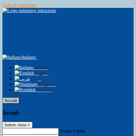
Salta al contenuto
Italiano
Italiano
English
عربى
Shqiptare
Română
Accedi
Accedi
button close
×
Nome Utente