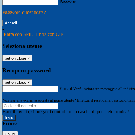
Password
Password dimenticata?
-
Entra con SPID
Entra con CIE
Seleziona utente
button close
×
Recupero password
button close
×
E-mail
Verrà inviato un messaggio all'indirizz
Non hai una e-mail associata al nome utente? Effettua il reset della password tram
E-mail inviata, si prega di controllare la casella di posta elettronica!
Errore
Chiudi