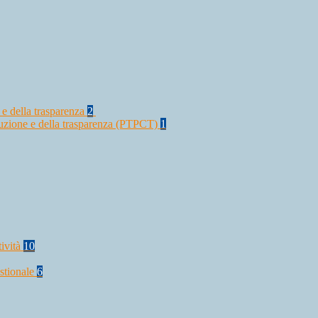
 e della trasparenza
2
rruzione e della trasparenza (PTPCT)
1
tività
10
stionale
6