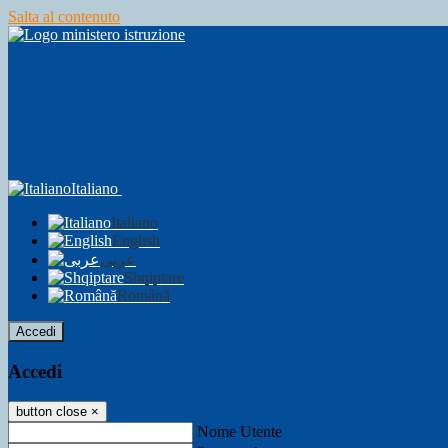
Salta al contenuto
Italiano
Italiano
English
عربى
Shqiptare
Română
Accedi
Accedi
button close
×
Nome Utente