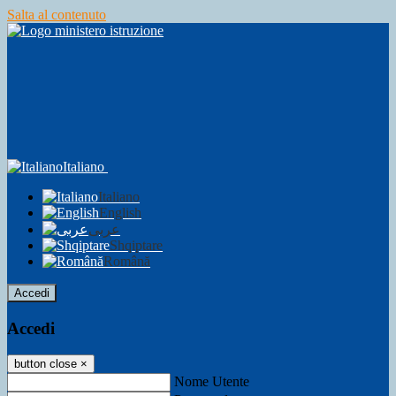
Salta al contenuto
Italiano
Italiano
English
عربى
Shqiptare
Română
Accedi
Accedi
button close
×
Nome Utente