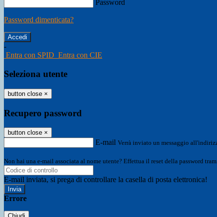
Password
Password dimenticata?
-
Entra con SPID
Entra con CIE
Seleziona utente
button close
×
Recupero password
button close
×
E-mail
Verrà inviato un messaggio all'indirizz
Non hai una e-mail associata al nome utente? Effettua il reset della password tram
E-mail inviata, si prega di controllare la casella di posta elettronica!
Errore
Chiudi