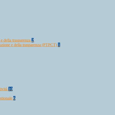
 e della trasparenza
2
rruzione e della trasparenza (PTPCT)
1
tività
10
stionale
6