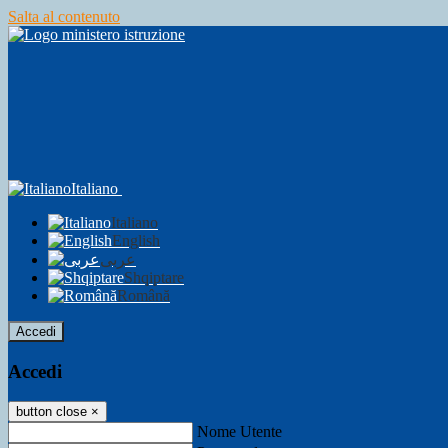
Salta al contenuto
Italiano
Italiano
English
عربى
Shqiptare
Română
Accedi
Accedi
button close
×
Nome Utente