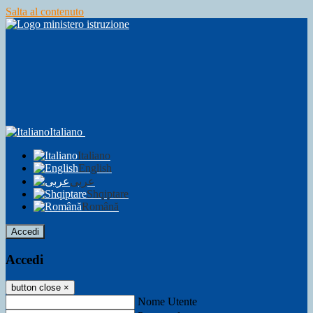
Salta al contenuto
Italiano
Italiano
English
عربى
Shqiptare
Română
Accedi
Accedi
button close
×
Nome Utente