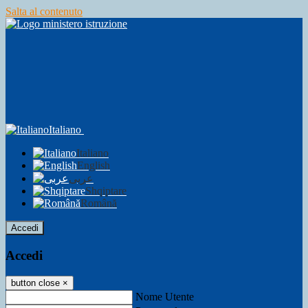
Salta al contenuto
Italiano
Italiano
English
عربى
Shqiptare
Română
Accedi
Accedi
button close
×
Nome Utente