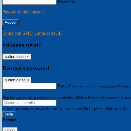
Password
Password dimenticata?
-
Entra con SPID
Entra con CIE
Seleziona utente
button close
×
Recupero password
button close
×
E-mail
Verrà inviato un messaggio all'indirizz
Non hai una e-mail associata al nome utente? Effettua il reset della password tram
E-mail inviata, si prega di controllare la casella di posta elettronica!
Errore
Chiudi