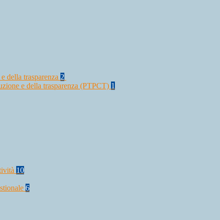
 e della trasparenza
2
rruzione e della trasparenza (PTPCT)
1
tività
10
stionale
6