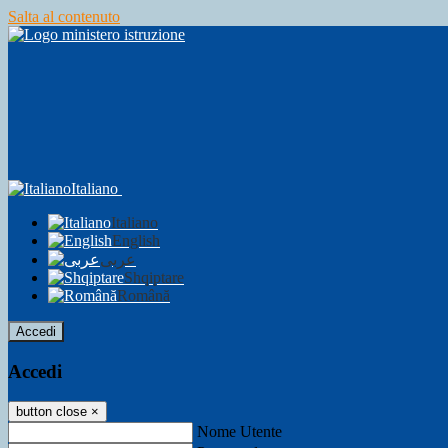
Salta al contenuto
Italiano
Italiano
English
عربى
Shqiptare
Română
Accedi
Accedi
button close
×
Nome Utente