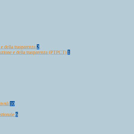
 e della trasparenza
2
rruzione e della trasparenza (PTPCT)
1
tività
10
stionale
6