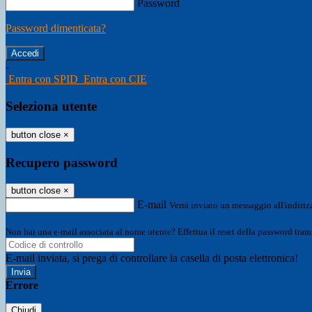
Password
Password dimenticata?
-
Entra con SPID
Entra con CIE
Seleziona utente
button close
×
Recupero password
button close
×
E-mail
Verrà inviato un messaggio all'indirizz
Non hai una e-mail associata al nome utente? Effettua il reset della password tram
E-mail inviata, si prega di controllare la casella di posta elettronica!
Errore
Chiudi