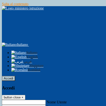
Salta al contenuto
Italiano
Italiano
English
عربى
Shqiptare
Română
Accedi
Accedi
button close
×
Nome Utente