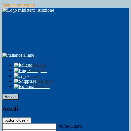
Salta al contenuto
Italiano
Italiano
English
عربى
Shqiptare
Română
Accedi
Accedi
button close
×
Nome Utente