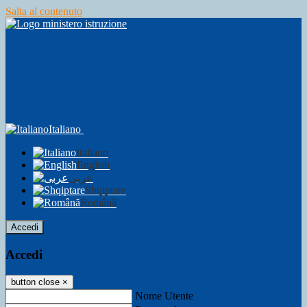
Salta al contenuto
Italiano
Italiano
English
عربى
Shqiptare
Română
Accedi
Accedi
button close
×
Nome Utente